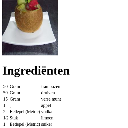
Ingrediënten
50
Gram
frambozen
50
Gram
druiven
15
Gram
verse munt
1
appel
2
Eetlepel (Metric)
vodka
1⁄2
Stuk
limoen
1
Eetlepel (Metric)
suiker