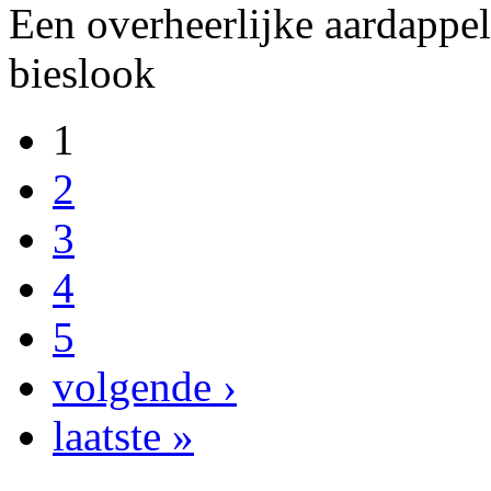
Een overheerlijke aardappel
bieslook
1
2
3
4
5
volgende ›
laatste »